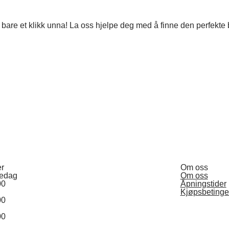
 er bare et klikk unna! La oss hjelpe deg med å finne den perfekt
er
Om oss
redag
Om oss
00
Åpningstider
Kjøpsbetinge
00
00