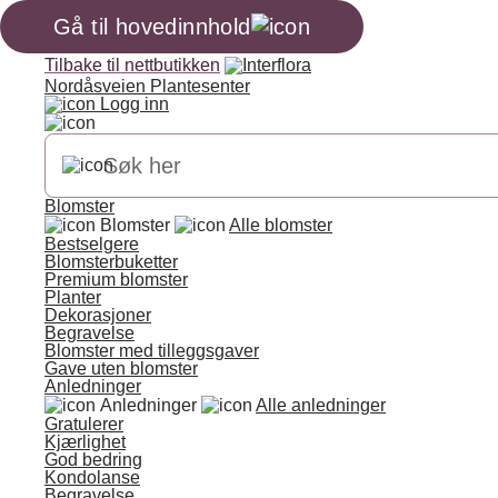
Gå til hovedinnhold
Tilbake til nettbutikken
Nordåsveien Plantesenter
Logg inn
Blomster
Blomster
Alle blomster
Bestselgere
Blomsterbuketter
Premium blomster
Planter
Dekorasjoner
Begravelse
Blomster med tilleggsgaver
Gave uten blomster
Anledninger
Anledninger
Alle anledninger
Gratulerer
Kjærlighet
God bedring
Kondolanse
Begravelse