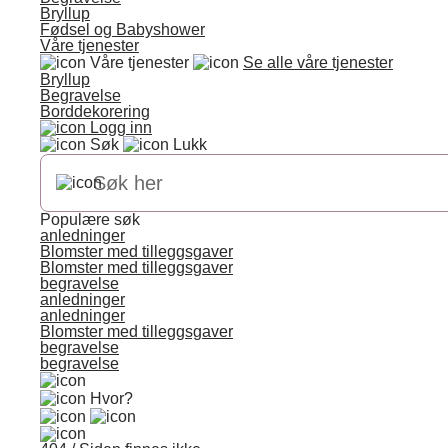
Bryllup
Fødsel og Babyshower
Våre tjenester
Våre tjenester
Se alle våre tjenester
Bryllup
Begravelse
Borddekorering
Logg inn
Søk
Lukk
Populære søk
anledninger
Blomster med tilleggsgaver
Blomster med tilleggsgaver
begravelse
anledninger
anledninger
Blomster med tilleggsgaver
begravelse
begravelse
Hvor?