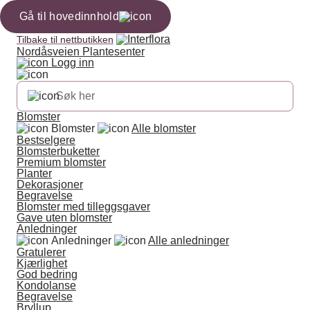
Gå til hovedinnhold
Tilbake til nettbutikken
Nordåsveien Plantesenter
Logg inn
Blomster
Blomster
Alle blomster
Bestselgere
Blomsterbuketter
Premium blomster
Planter
Dekorasjoner
Begravelse
Blomster med tilleggsgaver
Gave uten blomster
Anledninger
Anledninger
Alle anledninger
Gratulerer
Kjærlighet
God bedring
Kondolanse
Begravelse
Bryllup