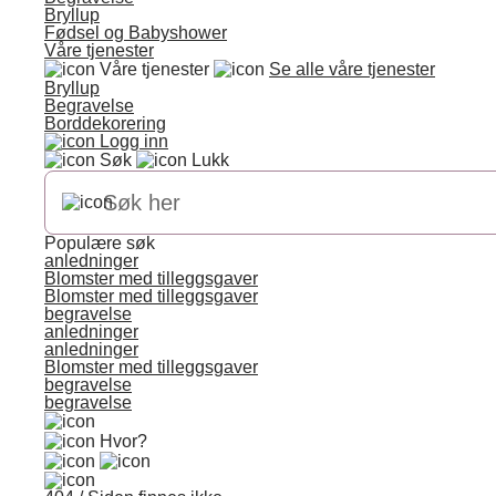
Bryllup
Fødsel og Babyshower
Våre tjenester
Våre tjenester
Se alle våre tjenester
Bryllup
Begravelse
Borddekorering
Logg inn
Søk
Lukk
Populære søk
anledninger
Blomster med tilleggsgaver
Blomster med tilleggsgaver
begravelse
anledninger
anledninger
Blomster med tilleggsgaver
begravelse
begravelse
Hvor?