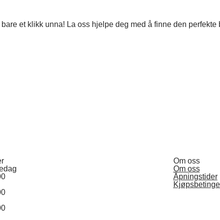
 er bare et klikk unna! La oss hjelpe deg med å finne den perfekt
er
Om oss
redag
Om oss
00
Åpningstider
Kjøpsbetinge
00
00