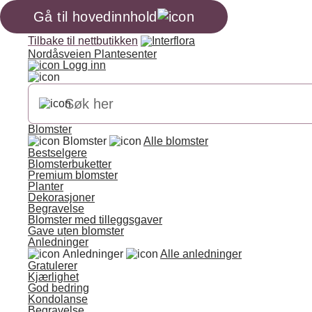
Gå til hovedinnhold
Tilbake til nettbutikken
Nordåsveien Plantesenter
Logg inn
Blomster
Blomster
Alle blomster
Bestselgere
Blomsterbuketter
Premium blomster
Planter
Dekorasjoner
Begravelse
Blomster med tilleggsgaver
Gave uten blomster
Anledninger
Anledninger
Alle anledninger
Gratulerer
Kjærlighet
God bedring
Kondolanse
Begravelse